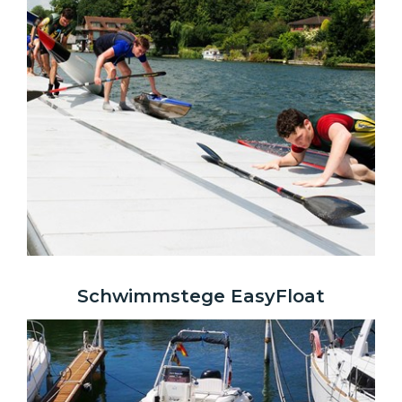
Schwimmstege EasyFloat