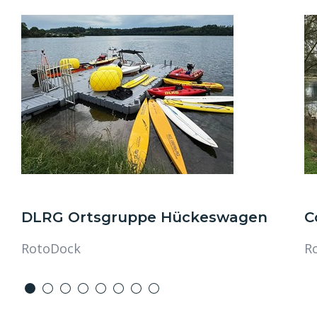
DLRG Ortsgruppe Hückeswagen
C
RotoDock
R