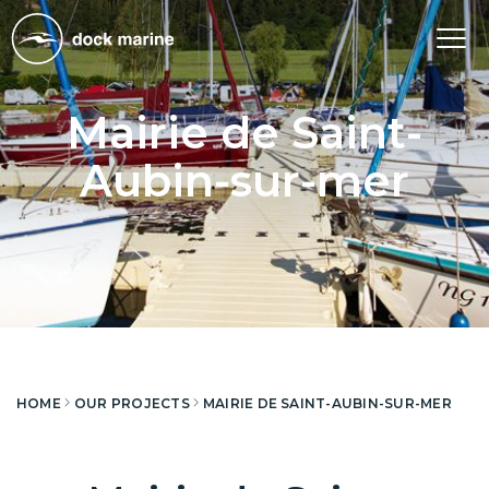
Tog
nav
Mairie de Saint-
Aubin-sur-mer
HOME
OUR PROJECTS
MAIRIE DE SAINT-AUBIN-SUR-MER