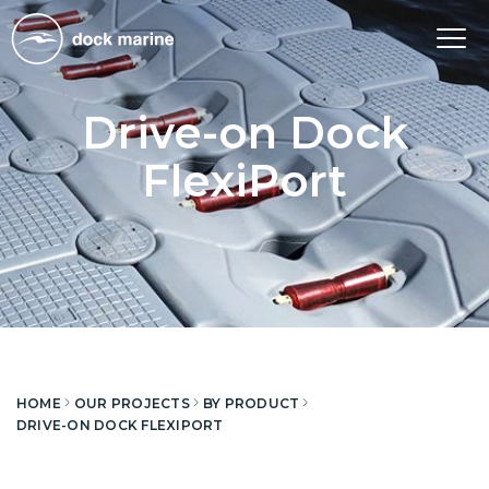
Tog
nav
Drive-on Dock
FlexiPort
HOME
OUR PROJECTS
BY PRODUCT
DRIVE-ON DOCK FLEXIPORT