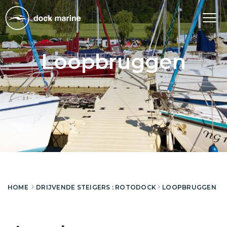
Tog
nav
Loopbruggen
HOME
DRIJVENDE STEIGERS : ROTODOCK
LOOPBRUGGEN