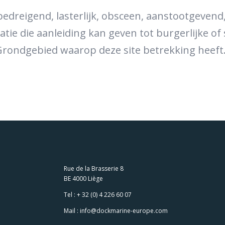
bedreigend, lasterlijk, obsceen, aanstootgevend
atie die aanleiding kan geven tot burgerlijke of 
rondgebied waarop deze site betrekking heeft
Rue de la Brasserie 8
BE 4000 Liège
Tel :
+ 32 (0) 4 226 60 07
Mail :
info@dockmarine-europe.com