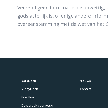
Verzend geen informatie die onwettig, 
godslasterlijk is, of enige andere inform
overeenstemming met de wet van het G
RotoDock
Nieuws
SunnyDock
Contact
EasyFloat
Opvaardok voor jetski