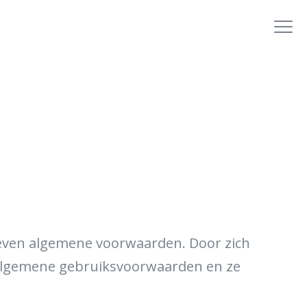
Tog
nav
e
reven algemene voorwaarden. Door zich
e algemene gebruiksvoorwaarden en ze