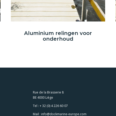
Aluminium relingen voor
onderhoud
Rue de la Brasserie 8
BE 4000 Liège
Tel :
+ 32 (0) 4 226 60 07
Mail :
info@dockmarine-europe.com