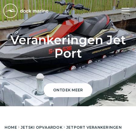
Tog
nav
Verankeringen Jet
Port
ONTDEK MEER
HOME
JETSKI OPVAARDOK
JETPORT VERANKERINGEN