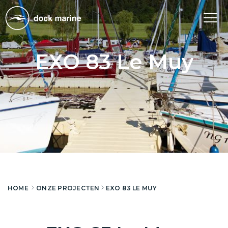
Tog
nav
EXO 83 Le Muy
HOME
ONZE PROJECTEN
EXO 83 LE MUY