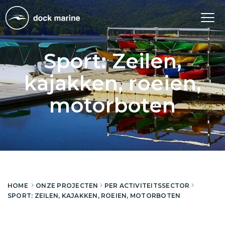
Tog
nav
Sport: Zeilen,
kajakken, roeien,
motorboten
HOME
ONZE PROJECTEN
PER ACTIVITEITSSECTOR
SPORT: ZEILEN, KAJAKKEN, ROEIEN, MOTORBOTEN