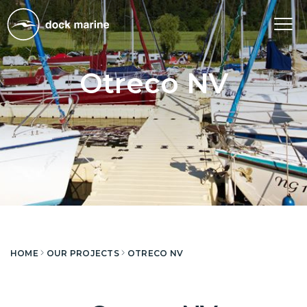
Tog
nav
Otreco NV
HOME
OUR PROJECTS
OTRECO NV