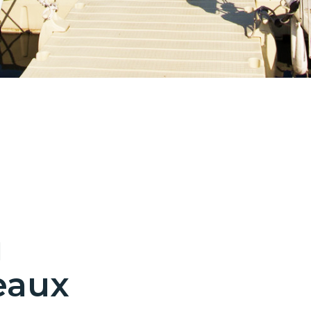
u
eaux