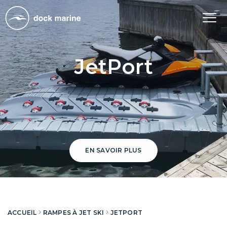
Tog
nav
JetPort
EN SAVOIR PLUS
ACCUEIL
RAMPES À JET SKI
JETPORT