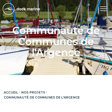
Tog
nav
Communauté de
Communes de
l'Argence
ACCUEIL
NOS PROJETS
COMMUNAUTÉ DE COMMUNES DE L'ARGENCE