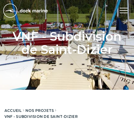
Tog
nav
VNF - Subdivision
de Saint-Dizier
ACCUEIL
NOS PROJETS
VNF - SUBDIVISION DE SAINT-DIZIER