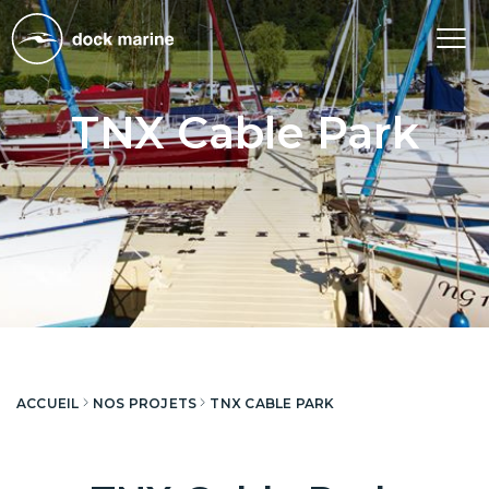
Tog
nav
TNX Cable Park
ACCUEIL
NOS PROJETS
TNX CABLE PARK