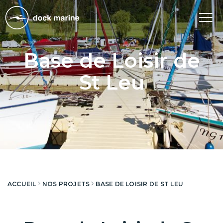
Tog
nav
Base de Loisir de
St Leu
ACCUEIL
NOS PROJETS
BASE DE LOISIR DE ST LEU