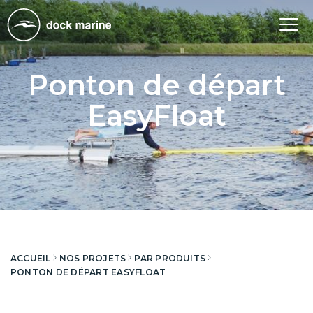
Tog
nav
Ponton de départ
EasyFloat
ACCUEIL
NOS PROJETS
PAR PRODUITS
PONTON DE DÉPART EASYFLOAT