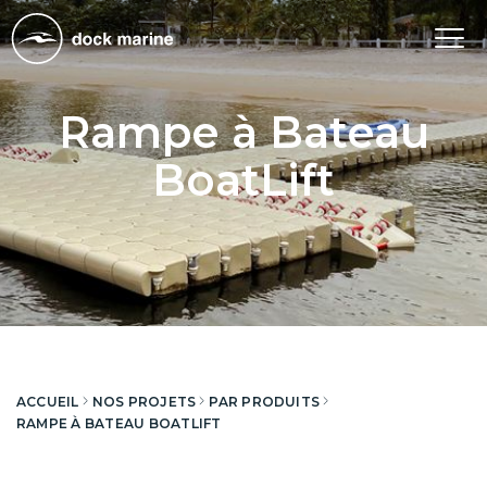
Tog
nav
Rampe à Bateau
BoatLift
ACCUEIL
NOS PROJETS
PAR PRODUITS
RAMPE À BATEAU BOATLIFT