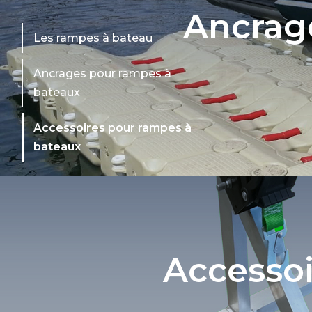
Ancrag
Les rampes à bateau
Ancrages pour rampes à
bateaux
Accessoires pour rampes à
bateaux
Accessoi