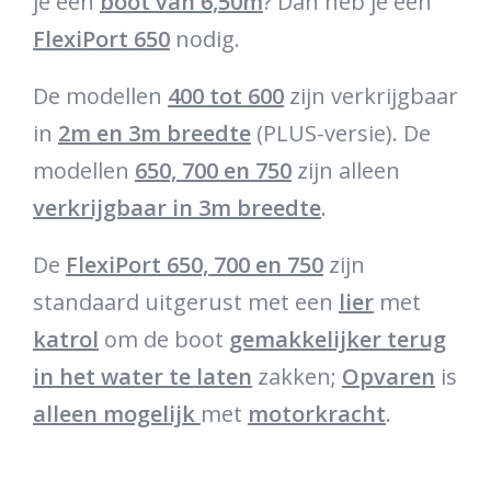
je een
boot van 6,50m
? Dan heb je een
FlexiPort 650
nodig.
De modellen
400 tot 600
zijn verkrijgbaar
in
2m en 3m breedte
(PLUS-versie). De
modellen
650, 700 en 750
zijn alleen
verkrijgbaar in 3m breedte
.
De
FlexiPort 650, 700 en 750
zijn
standaard uitgerust met een
lier
met
katrol
om de boot
gemakkelijker terug
in het water te laten
zakken;
Opvaren
is
alleen mogelijk
met
motorkracht
.