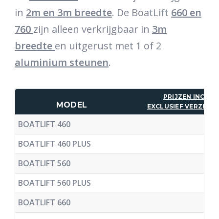
in
2m en 3m breedte
. De BoatLift
660 en
760
zijn alleen verkrijgbaar in
3m
breedte
en uitgerust met 1 of 2
aluminium steunen
.
PRIJZEN INCL. 
MODEL
EXCLUSIEF VERZEND
BOATLIFT 460
4
BOATLIFT 460 PLUS
6
BOATLIFT 560
5
BOATLIFT 560 PLUS
7
BOATLIFT 660
1