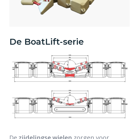
De BoatLift-serie
De
zijdelingse wielen
zorgen voor