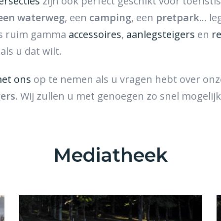
ersecties
zijn ook perfect geschikt voor toeristi
 een waterweg
, een
camping
, een
pretpark
... l
ns ruim gamma
accessoires
,
aanlegsteigers
en
r
ls u dat wilt.
met ons
op te nemen als u vragen hebt over on
gers
. Wij zullen u met genoegen zo snel mogeli
Mediatheek