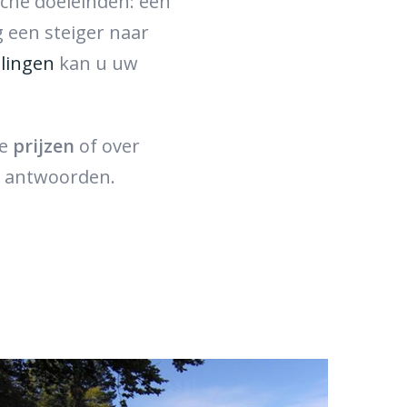
sche doeleinden: een
eg een steiger naar
elingen
kan u uw
ze
prijzen
of over
jk antwoorden.