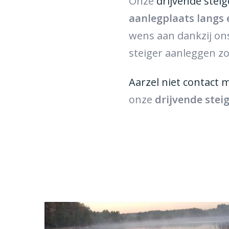
Onze
drijvende steig
aanlegplaats langs
wens aan dankzij o
steiger aanleggen zoa
Aarzel niet contact 
onze
drijvende stei