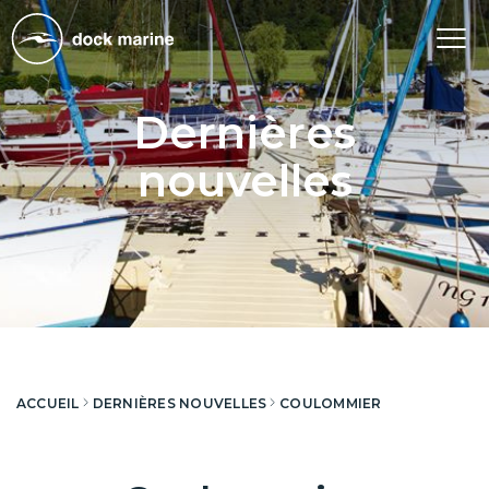
Tog
nav
Dernières
nouvelles
ACCUEIL
DERNIÈRES NOUVELLES
COULOMMIER