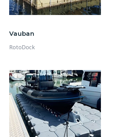
Vauban
RotoDock