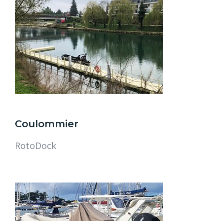
Coulommier
RotoDock