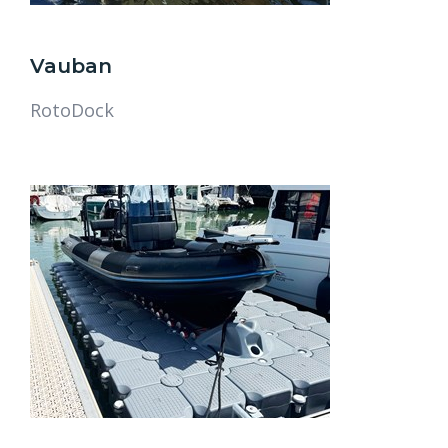
Vauban
RotoDock