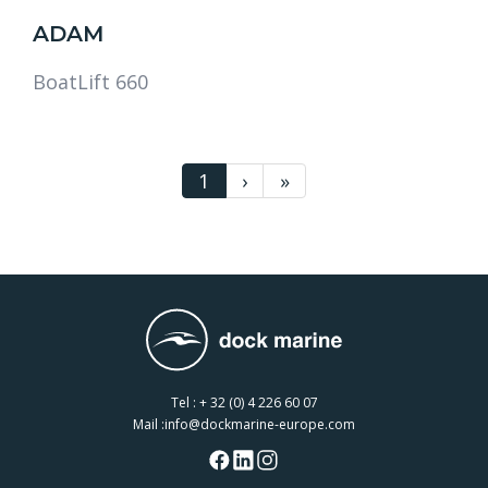
ADAM
BoatLift 660
1
›
»
Tel :
+ 32 (0) 4 226 60 07
Mail :
info@dockmarine-europe.com