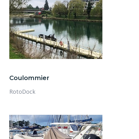
Coulommier
RotoDock